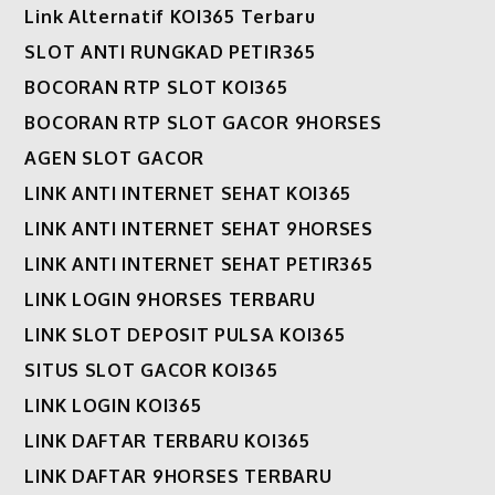
Link Alternatif KOI365 Terbaru
SLOT ANTI RUNGKAD PETIR365
BOCORAN RTP SLOT KOI365
BOCORAN RTP SLOT GACOR 9HORSES
AGEN SLOT GACOR
LINK ANTI INTERNET SEHAT KOI365
LINK ANTI INTERNET SEHAT 9HORSES
LINK ANTI INTERNET SEHAT PETIR365
LINK LOGIN 9HORSES TERBARU
LINK SLOT DEPOSIT PULSA KOI365
SITUS SLOT GACOR KOI365
LINK LOGIN KOI365
LINK DAFTAR TERBARU KOI365
LINK DAFTAR 9HORSES TERBARU