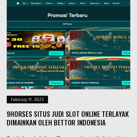
DI
SITUS
9HORSES
BISA
DAPAT
BONUS
GARANSI
100%
February 17, 2023
9HORSES SITUS JUDI SLOT ONLINE TERLAYAK
DIMAINKAN OLEH BETTOR INDONESIA