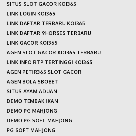
SITUS SLOT GACOR KOI365
LINK LOGIN KOI365
LINK DAFTAR TERBARU KOI365
LINK DAFTAR 9HORSES TERBARU
LINK GACOR KOI365
AGEN SLOT GACOR KOI365 TERBARU
LINK INFO RTP TERTINGGI KOI365
AGEN PETIR365 SLOT GACOR
AGEN BOLA SBOBET
SITUS AYAM ADUAN
DEMO TEMBAK IKAN
DEMO PG MAHJONG
DEMO PG SOFT MAHJONG
PG SOFT MAHJONG