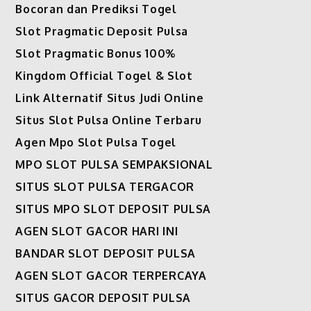
Bocoran dan Prediksi Togel
Slot Pragmatic Deposit Pulsa
Slot Pragmatic Bonus 100%
Kingdom Official Togel & Slot
Link Alternatif Situs Judi Online
Situs Slot Pulsa Online Terbaru
Agen Mpo Slot Pulsa Togel
MPO SLOT PULSA SEMPAKSIONAL
SITUS SLOT PULSA TERGACOR
SITUS MPO SLOT DEPOSIT PULSA
AGEN SLOT GACOR HARI INI
BANDAR SLOT DEPOSIT PULSA
AGEN SLOT GACOR TERPERCAYA
SITUS GACOR DEPOSIT PULSA