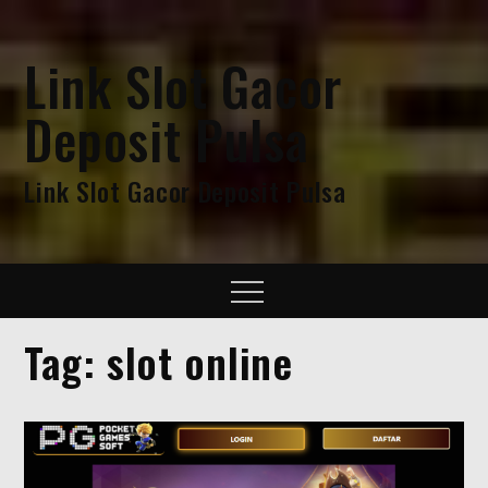
Skip
to
Link Slot Gacor
content
Deposit Pulsa
Link Slot Gacor Deposit Pulsa
Menu
Tag:
slot online