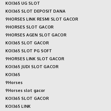
KOI365 UG SLOT
KOI365 SLOT DEPOSIT DANA
9HORSES LINK RESMI SLOT GACOR
9HORSES SLOT GACOR
9HORSES AGEN SLOT GACOR
KOI365 SLOT GACOR
KOI365 SLOT PG SOFT
9HORSES LINK SLOT GACOR
KOI365 JUDI SLOT GACOR
KOI365
9Horses
9Horses slot gacor
KOI365 SLOT GACOR
KOI365 LINK