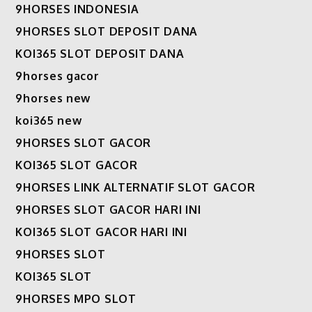
9HORSES INDONESIA
9HORSES SLOT DEPOSIT DANA
KOI365 SLOT DEPOSIT DANA
9horses gacor
9horses new
koi365 new
9HORSES SLOT GACOR
KOI365 SLOT GACOR
9HORSES LINK ALTERNATIF SLOT GACOR
9HORSES SLOT GACOR HARI INI
KOI365 SLOT GACOR HARI INI
9HORSES SLOT
KOI365 SLOT
9HORSES MPO SLOT