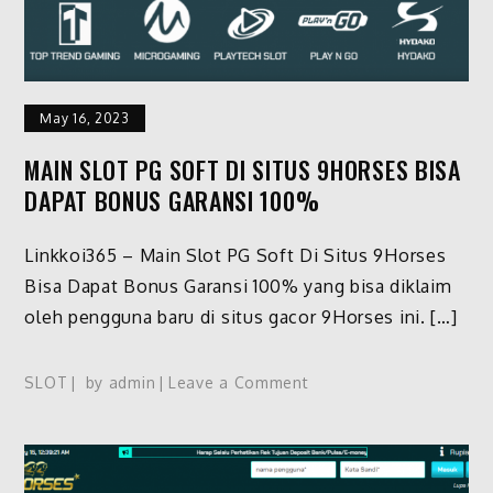
May 16, 2023
MAIN SLOT PG SOFT DI SITUS 9HORSES BISA
DAPAT BONUS GARANSI 100%
Linkkoi365 – Main Slot PG Soft Di Situs 9Horses
Bisa Dapat Bonus Garansi 100% yang bisa diklaim
oleh pengguna baru di situs gacor 9Horses ini. […]
on
SLOT
by
admin
Leave a Comment
MAIN
SLOT
PG
SOFT