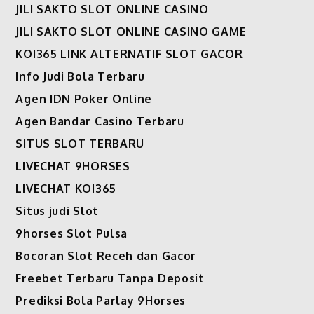
JILI SAKTO SLOT ONLINE CASINO
JILI SAKTO SLOT ONLINE CASINO GAME
KOI365 LINK ALTERNATIF SLOT GACOR
Info Judi Bola Terbaru
Agen IDN Poker Online
Agen Bandar Casino Terbaru
SITUS SLOT TERBARU
LIVECHAT 9HORSES
LIVECHAT KOI365
Situs judi Slot
9horses Slot Pulsa
Bocoran Slot Receh dan Gacor
Freebet Terbaru Tanpa Deposit
Prediksi Bola Parlay 9Horses