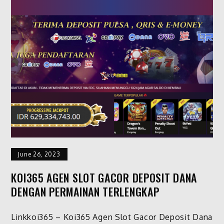
June 26, 2023
KOI365 AGEN SLOT GACOR DEPOSIT DANA
DENGAN PERMAINAN TERLENGKAP
Linkkoi365 – Koi365 Agen Slot Gacor Deposit Dana