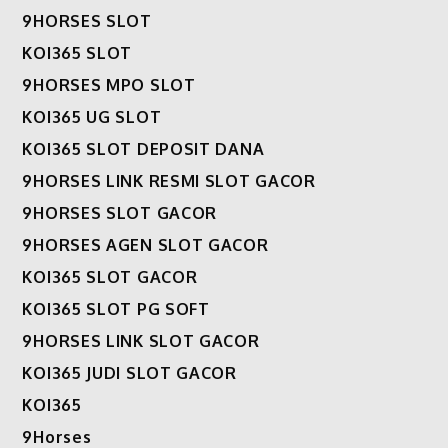
9HORSES SLOT
KOI365 SLOT
9HORSES MPO SLOT
KOI365 UG SLOT
KOI365 SLOT DEPOSIT DANA
9HORSES LINK RESMI SLOT GACOR
9HORSES SLOT GACOR
9HORSES AGEN SLOT GACOR
KOI365 SLOT GACOR
KOI365 SLOT PG SOFT
9HORSES LINK SLOT GACOR
KOI365 JUDI SLOT GACOR
KOI365
9Horses