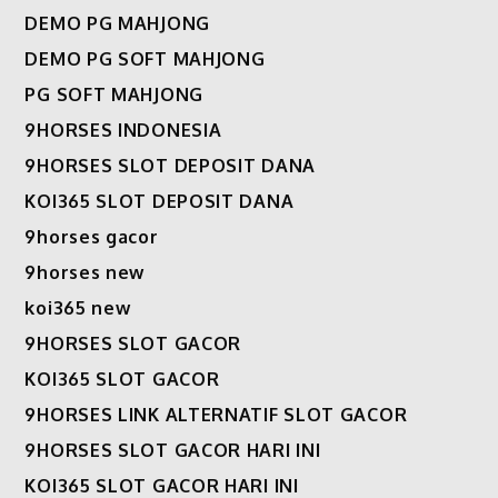
DEMO PG MAHJONG
DEMO PG SOFT MAHJONG
PG SOFT MAHJONG
9HORSES INDONESIA
9HORSES SLOT DEPOSIT DANA
KOI365 SLOT DEPOSIT DANA
9horses gacor
9horses new
koi365 new
9HORSES SLOT GACOR
KOI365 SLOT GACOR
9HORSES LINK ALTERNATIF SLOT GACOR
9HORSES SLOT GACOR HARI INI
KOI365 SLOT GACOR HARI INI