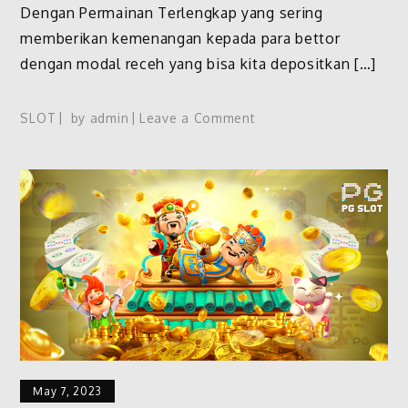
Dengan Permainan Terlengkap yang sering
memberikan kemenangan kepada para bettor
dengan modal receh yang bisa kita depositkan […]
on
SLOT
by
admin
Leave a Comment
KOI365
AGEN
SLOT
GACOR
DEPOSIT
DANA
DENGAN
PERMAINAN
TERLENGKAP
May 7, 2023