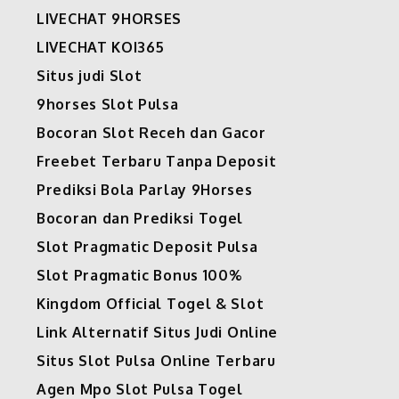
LIVECHAT 9HORSES
LIVECHAT KOI365
Situs judi Slot
9horses Slot Pulsa
Bocoran Slot Receh dan Gacor
Freebet Terbaru Tanpa Deposit
Prediksi Bola Parlay 9Horses
Bocoran dan Prediksi Togel
AN
Slot Pragmatic Deposit Pulsa
AN
Slot Pragmatic Bonus 100%
Kingdom Official Togel & Slot
Link Alternatif Situs Judi Online
Situs Slot Pulsa Online Terbaru
Agen Mpo Slot Pulsa Togel