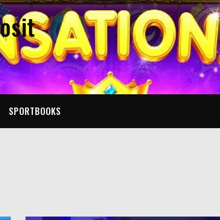
osit
SPORTBOOKS