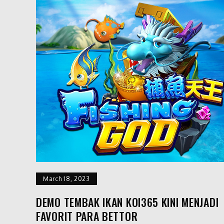
March 18, 2023
DEMO TEMBAK IKAN KOI365 KINI MENJADI
FAVORIT PARA BETTOR