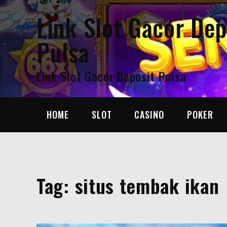
Skip
Link Slot Gacor Dep
to
content
Pulsa
Link Slot Gacor Deposit Pulsa
HOME
SLOT
CASINO
POKER
Tag:
situs tembak ikan