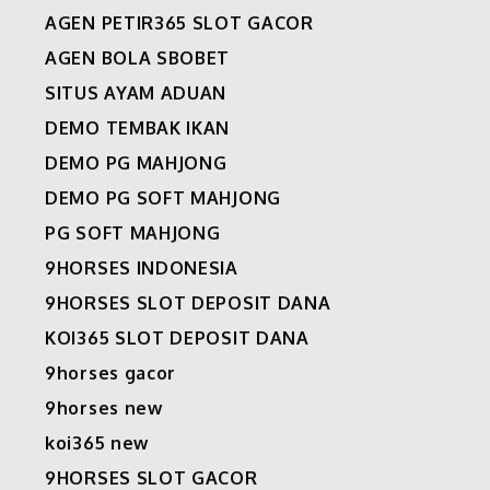
AGEN PETIR365 SLOT GACOR
AGEN BOLA SBOBET
SITUS AYAM ADUAN
DEMO TEMBAK IKAN
DEMO PG MAHJONG
DEMO PG SOFT MAHJONG
PG SOFT MAHJONG
9HORSES INDONESIA
9HORSES SLOT DEPOSIT DANA
KOI365 SLOT DEPOSIT DANA
9horses gacor
9horses new
koi365 new
9HORSES SLOT GACOR