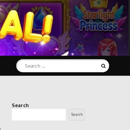
Search
Search
for:
Search
Search