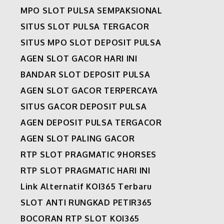
MPO SLOT PULSA SEMPAKSIONAL
SITUS SLOT PULSA TERGACOR
SITUS MPO SLOT DEPOSIT PULSA
AGEN SLOT GACOR HARI INI
BANDAR SLOT DEPOSIT PULSA
AGEN SLOT GACOR TERPERCAYA
SITUS GACOR DEPOSIT PULSA
AGEN DEPOSIT PULSA TERGACOR
AGEN SLOT PALING GACOR
RTP SLOT PRAGMATIC 9HORSES
RTP SLOT PRAGMATIC HARI INI
Link Alternatif KOI365 Terbaru
SLOT ANTI RUNGKAD PETIR365
BOCORAN RTP SLOT KOI365