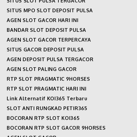
SITUS SLOT PULSA TERGACOR
SITUS MPO SLOT DEPOSIT PULSA
AGEN SLOT GACOR HARI INI
BANDAR SLOT DEPOSIT PULSA
AGEN SLOT GACOR TERPERCAYA
SITUS GACOR DEPOSIT PULSA
AGEN DEPOSIT PULSA TERGACOR
AGEN SLOT PALING GACOR
RTP SLOT PRAGMATIC 9HORSES
RTP SLOT PRAGMATIC HARI INI
Link Alternatif KOI365 Terbaru
SLOT ANTI RUNGKAD PETIR365
BOCORAN RTP SLOT KOI365
BOCORAN RTP SLOT GACOR 9HORSES