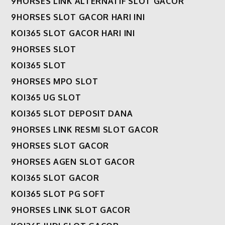
9HORSES LINK ALTERNATIF SLOT GACOR
9HORSES SLOT GACOR HARI INI
KOI365 SLOT GACOR HARI INI
9HORSES SLOT
KOI365 SLOT
9HORSES MPO SLOT
KOI365 UG SLOT
KOI365 SLOT DEPOSIT DANA
9HORSES LINK RESMI SLOT GACOR
9HORSES SLOT GACOR
9HORSES AGEN SLOT GACOR
KOI365 SLOT GACOR
KOI365 SLOT PG SOFT
9HORSES LINK SLOT GACOR