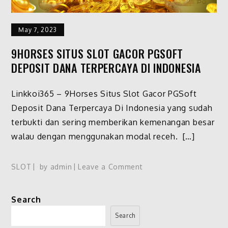
May 7, 2023
9HORSES SITUS SLOT GACOR PGSOFT
DEPOSIT DANA TERPERCAYA DI INDONESIA
Linkkoi365 – 9Horses Situs Slot Gacor PGSoft
Deposit Dana Terpercaya Di Indonesia yang sudah
terbukti dan sering memberikan kemenangan besar
walau dengan menggunakan modal receh. […]
on
SLOT
by
admin
Leave a Comment
9HORSES
SITUS
Search
SLOT
GACOR
Search
PGSOFT