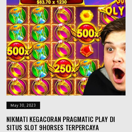
May 30, 2023
NIKMATI KEGACORAN PRAGMATIC PLAY DI
SITUS SLOT 9HORSES TERPERCAYA