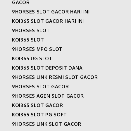
GACOR
9HORSES SLOT GACOR HARI INI
KOI365 SLOT GACOR HARI INI
9HORSES SLOT
KOI365 SLOT
9HORSES MPO SLOT
KOI365 UG SLOT
KOI365 SLOT DEPOSIT DANA
9HORSES LINK RESMI SLOT GACOR
9HORSES SLOT GACOR
9HORSES AGEN SLOT GACOR
KOI365 SLOT GACOR
KOI365 SLOT PG SOFT
9HORSES LINK SLOT GACOR