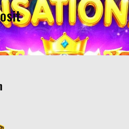
osit
n