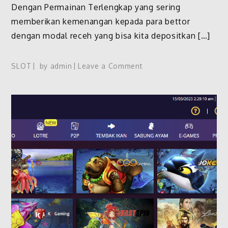
Dengan Permainan Terlengkap yang sering
memberikan kemenangan kepada para bettor
dengan modal receh yang bisa kita depositkan […]
on
SLOT
by
admin
Leave a Comment
KOI365
AGEN
SLOT
GACOR
DEPOSIT
DANA
DENGAN
PERMAINAN
TERLENGKAP