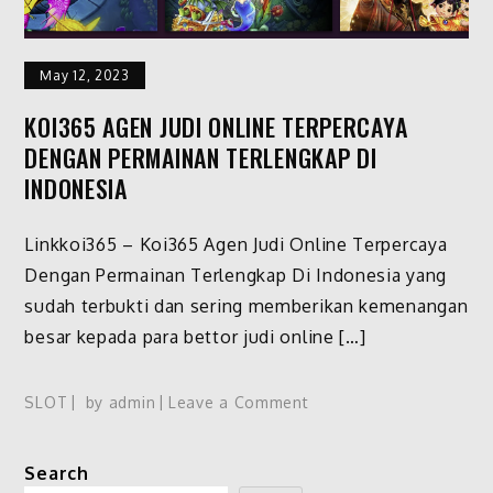
May 12, 2023
KOI365 AGEN JUDI ONLINE TERPERCAYA
DENGAN PERMAINAN TERLENGKAP DI
INDONESIA
Linkkoi365 – Koi365 Agen Judi Online Terpercaya
Dengan Permainan Terlengkap Di Indonesia yang
sudah terbukti dan sering memberikan kemenangan
besar kepada para bettor judi online […]
on
SLOT
by
admin
Leave a Comment
KOI365
AGEN
Search
JUDI