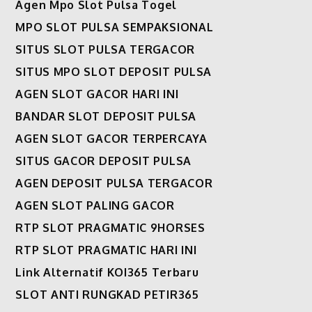
Agen Mpo Slot Pulsa Togel
MPO SLOT PULSA SEMPAKSIONAL
SITUS SLOT PULSA TERGACOR
SITUS MPO SLOT DEPOSIT PULSA
AGEN SLOT GACOR HARI INI
BANDAR SLOT DEPOSIT PULSA
AGEN SLOT GACOR TERPERCAYA
SITUS GACOR DEPOSIT PULSA
AGEN DEPOSIT PULSA TERGACOR
AGEN SLOT PALING GACOR
RTP SLOT PRAGMATIC 9HORSES
RTP SLOT PRAGMATIC HARI INI
Link Alternatif KOI365 Terbaru
SLOT ANTI RUNGKAD PETIR365