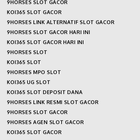
9HORSES SLOT GACOR
KOI365 SLOT GACOR
9HORSES LINK ALTERNATIF SLOT GACOR
9HORSES SLOT GACOR HARI INI
KOI365 SLOT GACOR HARI INI
9HORSES SLOT
KOI365 SLOT
9HORSES MPO SLOT
KOI365 UG SLOT
KOI365 SLOT DEPOSIT DANA
9HORSES LINK RESMI SLOT GACOR
9HORSES SLOT GACOR
9HORSES AGEN SLOT GACOR
KOI365 SLOT GACOR