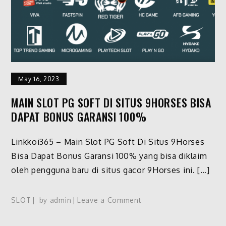
SITUS
9HORSES
May 16, 2023
MAIN SLOT PG SOFT DI SITUS 9HORSES BISA
DAPAT BONUS GARANSI 100%
Linkkoi365 – Main Slot PG Soft Di Situs 9Horses
Bisa Dapat Bonus Garansi 100% yang bisa diklaim
oleh pengguna baru di situs gacor 9Horses ini. […]
on
SLOT
by
admin
Leave a Comment
MAIN
SLOT