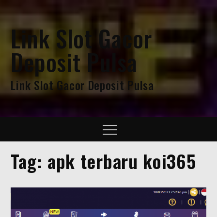
Skip
to
Link Slot Gacor
content
Deposit Pulsa
Link Slot Gacor Deposit Pulsa
Menu
Tag:
apk terbaru koi365