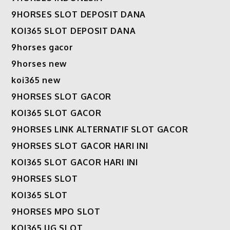
9HORSES SLOT DEPOSIT DANA
KOI365 SLOT DEPOSIT DANA
9horses gacor
9horses new
koi365 new
9HORSES SLOT GACOR
KOI365 SLOT GACOR
9HORSES LINK ALTERNATIF SLOT GACOR
9HORSES SLOT GACOR HARI INI
KOI365 SLOT GACOR HARI INI
9HORSES SLOT
KOI365 SLOT
9HORSES MPO SLOT
KOI365 UG SLOT