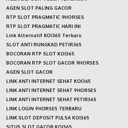
AGEN SLOT PALING GACOR
RTP SLOT PRAGMATIC 9HORSES
RTP SLOT PRAGMATIC HARI INI
Link Alternatif KOI365 Terbaru
SLOT ANTI RUNGKAD PETIR365
BOCORAN RTP SLOT KOI365
BOCORAN RTP SLOT GACOR 9HORSES
AGEN SLOT GACOR
LINK ANTI INTERNET SEHAT KOI365
LINK ANTI INTERNET SEHAT 9HORSES
LINK ANTI INTERNET SEHAT PETIR365
LINK LOGIN 9HORSES TERBARU
LINK SLOT DEPOSIT PULSA KOI365
SITUS SLOT GACOR KOI365