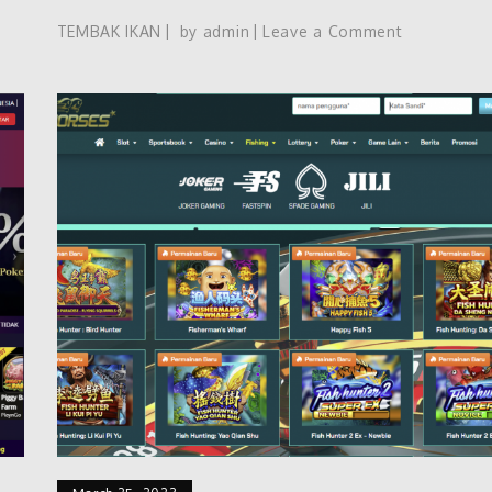
on
TEMBAK IKAN
by
admin
Leave a Comment
KOI365
AGEN
TEMBAK
IKAN
DENGAN
PROVIDER
JOKERGAMI