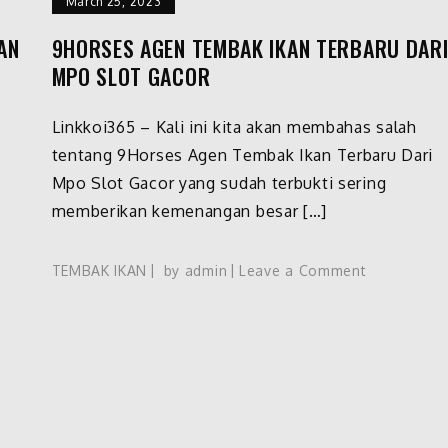
March 25, 2023
AN
9HORSES AGEN TEMBAK IKAN TERBARU DAR
MPO SLOT GACOR
Linkkoi365 – Kali ini kita akan membahas salah
tentang 9Horses Agen Tembak Ikan Terbaru Dari
Mpo Slot Gacor yang sudah terbukti sering
memberikan kemenangan besar […]
on
TEMBAK IKAN
by
admin
Leave a Comment
9HORSES
AGEN
TEMBAK
IKAN
TERBARU
DARI
MPO