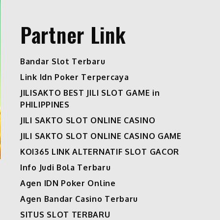
Partner Link
Bandar Slot Terbaru
Link Idn Poker Terpercaya
JILISAKTO BEST JILI SLOT GAME in
PHILIPPINES
JILI SAKTO SLOT ONLINE CASINO
JILI SAKTO SLOT ONLINE CASINO GAME
KOI365 LINK ALTERNATIF SLOT GACOR
Info Judi Bola Terbaru
Agen IDN Poker Online
Agen Bandar Casino Terbaru
SITUS SLOT TERBARU