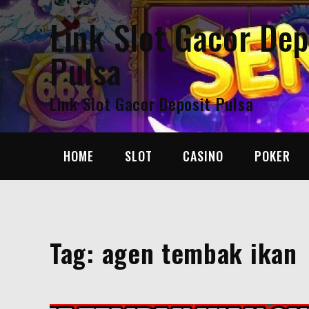
Skip
Link Slot Gacor Dep
to
content
Pulsa
Link Slot Gacor Deposit Pulsa
HOME
SLOT
CASINO
POKER
Tag:
agen tembak ikan