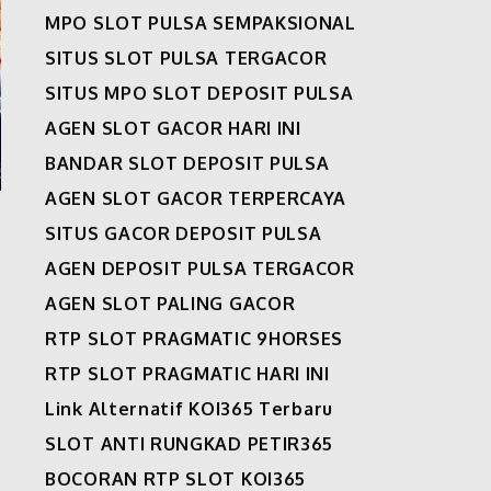
MPO SLOT PULSA SEMPAKSIONAL
SITUS SLOT PULSA TERGACOR
SITUS MPO SLOT DEPOSIT PULSA
AGEN SLOT GACOR HARI INI
BANDAR SLOT DEPOSIT PULSA
AGEN SLOT GACOR TERPERCAYA
SITUS GACOR DEPOSIT PULSA
AGEN DEPOSIT PULSA TERGACOR
AGEN SLOT PALING GACOR
RTP SLOT PRAGMATIC 9HORSES
RTP SLOT PRAGMATIC HARI INI
Link Alternatif KOI365 Terbaru
SLOT ANTI RUNGKAD PETIR365
BOCORAN RTP SLOT KOI365