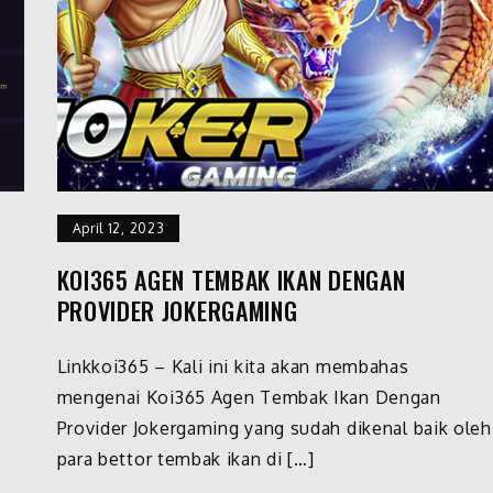
ER
AMING
April 12, 2023
KOI365 AGEN TEMBAK IKAN DENGAN
PROVIDER JOKERGAMING
Linkkoi365 – Kali ini kita akan membahas
mengenai Koi365 Agen Tembak Ikan Dengan
Provider Jokergaming yang sudah dikenal baik oleh
para bettor tembak ikan di […]