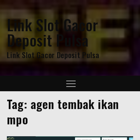
Skip
to
Link Slot Gacor
content
Deposit Pulsa
Link Slot Gacor Deposit Pulsa
Menu
Tag:
agen tembak ikan
mpo