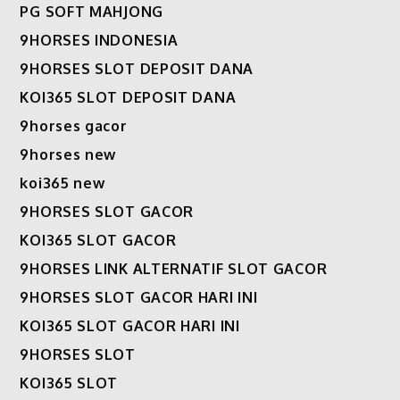
PG SOFT MAHJONG
9HORSES INDONESIA
9HORSES SLOT DEPOSIT DANA
KOI365 SLOT DEPOSIT DANA
9horses gacor
9horses new
koi365 new
9HORSES SLOT GACOR
KOI365 SLOT GACOR
9HORSES LINK ALTERNATIF SLOT GACOR
9HORSES SLOT GACOR HARI INI
KOI365 SLOT GACOR HARI INI
9HORSES SLOT
KOI365 SLOT