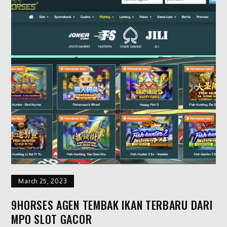
March 25, 2023
9HORSES AGEN TEMBAK IKAN TERBARU DARI
MPO SLOT GACOR