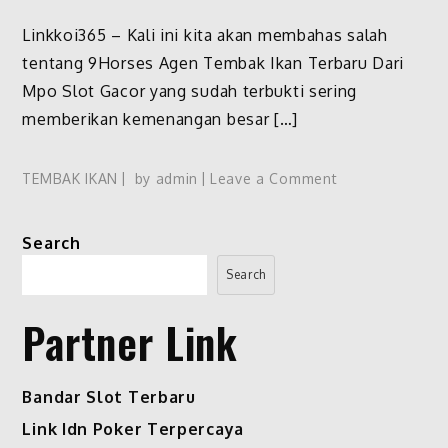
Linkkoi365 – Kali ini kita akan membahas salah
tentang 9Horses Agen Tembak Ikan Terbaru Dari
Mpo Slot Gacor yang sudah terbukti sering
memberikan kemenangan besar […]
on
TEMBAK IKAN
by
admin
Leave a Comment
9HORSES
AGEN
Search
TEMBAK
IKAN
Search
TERBARU
Partner Link
DARI
MPO
SLOT
GACOR
Bandar Slot Terbaru
Link Idn Poker Terpercaya