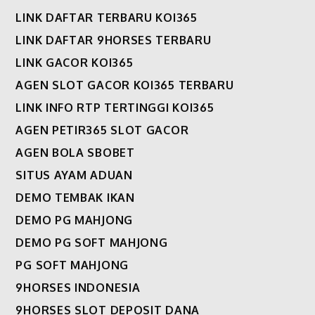
LINK DAFTAR TERBARU KOI365
LINK DAFTAR 9HORSES TERBARU
LINK GACOR KOI365
AGEN SLOT GACOR KOI365 TERBARU
LINK INFO RTP TERTINGGI KOI365
AGEN PETIR365 SLOT GACOR
AGEN BOLA SBOBET
SITUS AYAM ADUAN
DEMO TEMBAK IKAN
DEMO PG MAHJONG
DEMO PG SOFT MAHJONG
PG SOFT MAHJONG
9HORSES INDONESIA
9HORSES SLOT DEPOSIT DANA