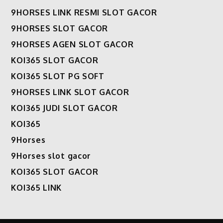
9HORSES LINK RESMI SLOT GACOR
9HORSES SLOT GACOR
9HORSES AGEN SLOT GACOR
KOI365 SLOT GACOR
KOI365 SLOT PG SOFT
9HORSES LINK SLOT GACOR
KOI365 JUDI SLOT GACOR
KOI365
9Horses
9Horses slot gacor
KOI365 SLOT GACOR
KOI365 LINK