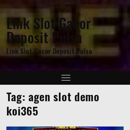
Skip
to
Link Slot Gacor
content
Deposit Pulsa
Link Slot Gacor Deposit Pulsa
Menu
Tag:
agen slot demo
koi365