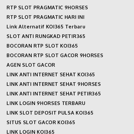
RTP SLOT PRAGMATIC 9HORSES
RTP SLOT PRAGMATIC HARI INI
Link Alternatif KOI365 Terbaru
SLOT ANTI RUNGKAD PETIR365
BOCORAN RTP SLOT KOI365
BOCORAN RTP SLOT GACOR 9HORSES
AGEN SLOT GACOR
LINK ANTI INTERNET SEHAT KOI365
LINK ANTI INTERNET SEHAT 9HORSES
LINK ANTI INTERNET SEHAT PETIR365
LINK LOGIN 9HORSES TERBARU
LINK SLOT DEPOSIT PULSA KOI365
SITUS SLOT GACOR KOI365
LINK LOGIN KOI365