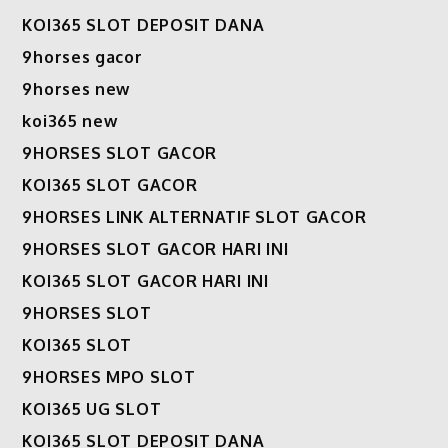
KOI365 SLOT DEPOSIT DANA
9horses gacor
9horses new
koi365 new
9HORSES SLOT GACOR
KOI365 SLOT GACOR
9HORSES LINK ALTERNATIF SLOT GACOR
9HORSES SLOT GACOR HARI INI
KOI365 SLOT GACOR HARI INI
9HORSES SLOT
KOI365 SLOT
9HORSES MPO SLOT
KOI365 UG SLOT
KOI365 SLOT DEPOSIT DANA