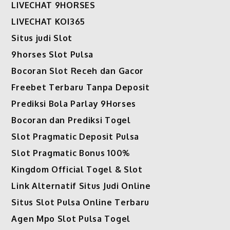
LIVECHAT 9HORSES
LIVECHAT KOI365
Situs judi Slot
9horses Slot Pulsa
Bocoran Slot Receh dan Gacor
Freebet Terbaru Tanpa Deposit
Prediksi Bola Parlay 9Horses
Bocoran dan Prediksi Togel
Slot Pragmatic Deposit Pulsa
Slot Pragmatic Bonus 100%
Kingdom Official Togel & Slot
Link Alternatif Situs Judi Online
Situs Slot Pulsa Online Terbaru
Agen Mpo Slot Pulsa Togel