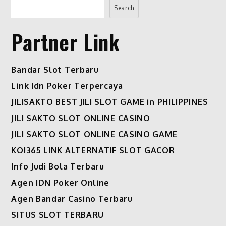
FAVORIT
Search
DI
Partner Link
AGEN
KOI365
GACOR
Bandar Slot Terbaru
Link Idn Poker Terpercaya
JILISAKTO BEST JILI SLOT GAME in PHILIPPINES
JILI SAKTO SLOT ONLINE CASINO
JILI SAKTO SLOT ONLINE CASINO GAME
KOI365 LINK ALTERNATIF SLOT GACOR
Info Judi Bola Terbaru
Agen IDN Poker Online
Agen Bandar Casino Terbaru
SITUS SLOT TERBARU