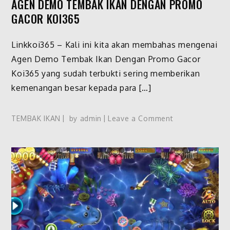
AGEN DEMO TEMBAK IKAN DENGAN PROMO
GACOR KOI365
Linkkoi365 – Kali ini kita akan membahas mengenai
Agen Demo Tembak Ikan Dengan Promo Gacor
Koi365 yang sudah terbukti sering memberikan
kemenangan besar kepada para […]
on
TEMBAK IKAN
by
admin
Leave a Comment
AGEN
DEMO
TEMBAK
IKAN
DENGAN
PROMO
GACOR
KOI365